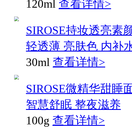
120ml
查看详情>
SIROSE持妆透亮素
轻透薄 亮肤色 内补
30ml
查看详情>
SIROSE微精华甜睡
智慧舒眠 整夜滋养
100g
查看详情>