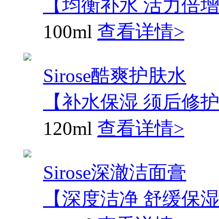
【均衡补水 活力倍
100ml
查看详情>
Sirose酷爽护肤水
【补水保湿 须后修
120ml
查看详情>
Sirose深澈洁面膏
【深度洁净 舒缓保